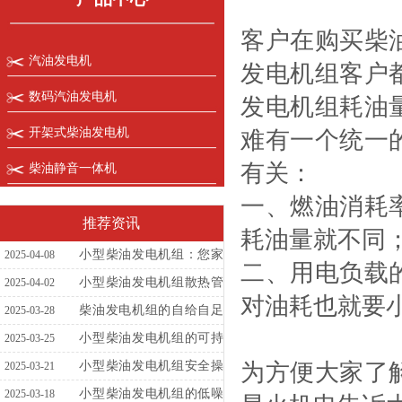
客户在购买柴
汽油发电机
发电机组客户
数码汽油发电机
发电机组耗油
开架式柴油发电机
难有一个统一
有关：
柴油静音一体机
一、燃油消耗
推荐资讯
耗油量就不同
小型柴油发电机组：您家
2025-04-08
二、用电负载
庭与企业的电力卫士
小型柴油发电机组散热管
2025-04-02
对油耗也就要
理的常见误区
柴油发电机组的自给自足
2025-03-28
方案
小型柴油发电机组的可持
2025-03-25
续发展前景与挑战
为方便大家了
小型柴油发电机组安全操
2025-03-21
作全攻略
小型柴油发电机组的低噪
2025-03-18