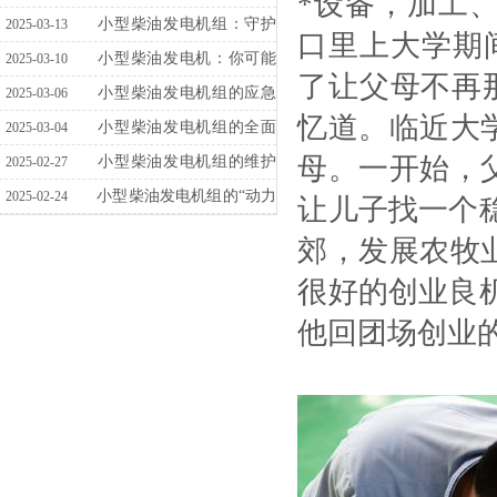
*设备，加工
音与高稳定性之道
小型柴油发电机组：守护
2025-03-13
口里上大学期
电力供应
小型柴油发电机：你可能
2025-03-10
了让父母不再
正在犯的那些“致命”错误！
小型柴油发电机组的应急
2025-03-06
忆道。临近大
使用指南
小型柴油发电机组的全面
2025-03-04
母。一开始，
检查指南：优化能源管理
小型柴油发电机组的维护
2025-02-27
与保护策略
小型柴油发电机组的“动力
2025-02-24
让儿子找一个
盾”：高效保障策略
郊，发展农牧
很好的创业良
他回团场创业