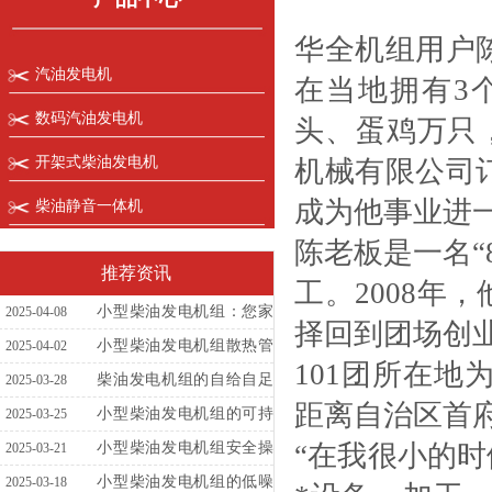
华全机组用户
汽油发电机
在当地拥有3
数码汽油发电机
头、蛋鸡万只，
开架式柴油发电机
机械有限公司
成为他事业进
柴油静音一体机
陈老板是一名“
推荐资讯
工。2008
小型柴油发电机组：您家
2025-04-08
择回到团场创
庭与企业的电力卫士
小型柴油发电机组散热管
2025-04-02
101团所在
理的常见误区
柴油发电机组的自给自足
2025-03-28
距离自治区首
方案
小型柴油发电机组的可持
2025-03-25
续发展前景与挑战
“在我很小的
小型柴油发电机组安全操
2025-03-21
作全攻略
小型柴油发电机组的低噪
2025-03-18